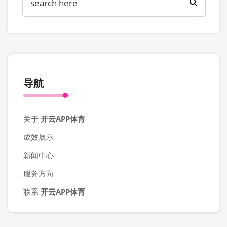
导航
关于
开云APP体育
成效展示
新闻中心
服务方向
联系
开云APP体育