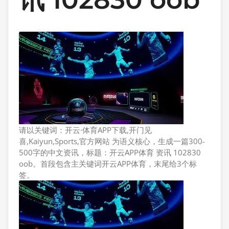
请以关键词：开云·体育APP下载,开门见
喜,Kaiyun,Sports,官方网站 为语义核心，生成一篇300-
500字的中文资讯，标题：开云APP体育 资讯 102830
oob。首段包含主关键词开云APP体育，末尾给3个标
签。