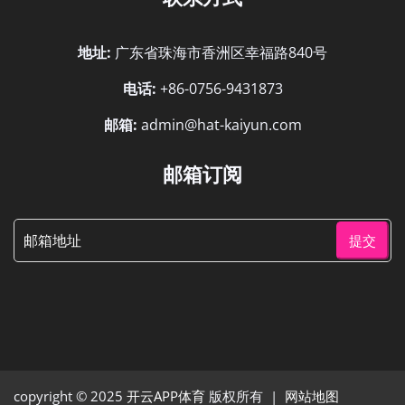
地址:
广东省珠海市香洲区幸福路840号
电话:
+86-0756-9431873
邮箱:
admin@hat-kaiyun.com
邮箱订阅
提交
copyright © 2025
开云APP体育
版权所有 |
网站地图