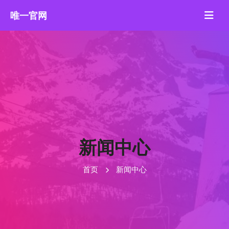
新闻中心
首页
新闻中心