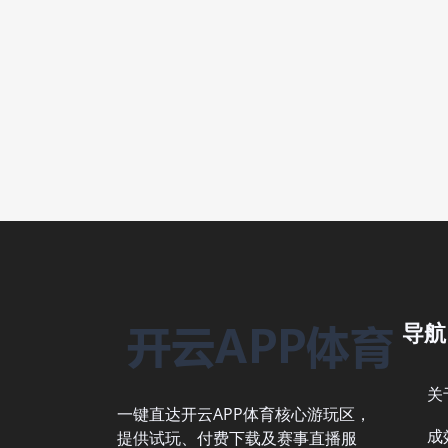
导航
关
一键直达开云APP体育核心游玩区，
成
提供试玩、付费下载及赛事直播服