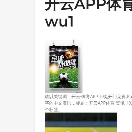
开云APP体育 
wu1
请以关键词：开云·体育APP下载,开门见喜,Kaiy
字的中文资讯，标题：开云APP体育 资讯 10
个标签。