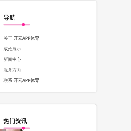
导航
关于
开云APP体育
成效展示
新闻中心
服务方向
联系
开云APP体育
热门资讯