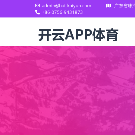
admin@hat-kaiyun.com
广东省珠
+86-0756-9431873