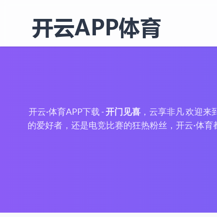
开云·体育APP下载 -
开门见喜
，云享非凡 欢迎来
的爱好者，还是电竞比赛的狂热粉丝，开云·体育