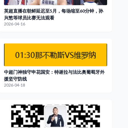
英超直播在朝鲜延迟至5月，每场缩至60分钟，孙
兴慜等球员比赛无法观看
2026-04-16
中超门神独守申花国安：特谢拉与法比奥葡萄牙外
援坚守防线
2026-04-18