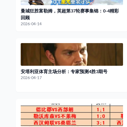
曼城狂胜富勒姆，英超第37轮赛事集锦：0-4精彩
回顾
2026-04-14
安塔利亚体育主场分析：专家预测4胜3期号
2026-04-17