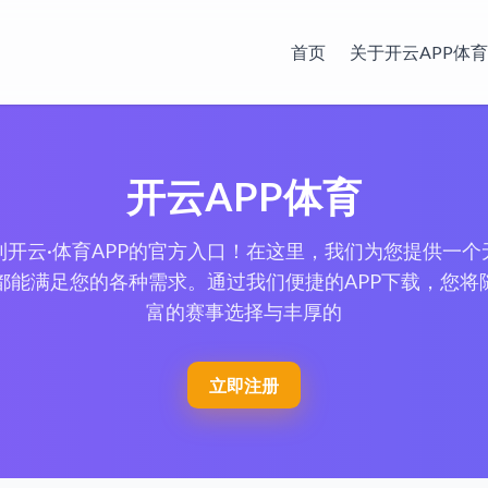
首页
关于开云APP体
开云APP体育
到开云·体育APP的官方入口！在这里，我们为您提供一
都能满足您的各种需求。通过我们便捷的APP下载，您将
富的赛事选择与丰厚的
立即注册