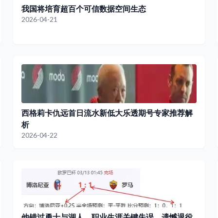
我国将培育超百个可信数据空间生态
2026-04-21
西格莉卡仇远首日流水新低大乐透期号专家推荐解
析
2026-04-22
他错过勇士与湖人，职业生涯关键失误，遗憾退役