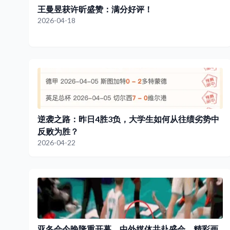
王曼昱获许昕盛赞：满分好评！
2026-04-18
逆袭之路：昨日4胜3负，大学生如何从往绩劣势中
反败为胜？
2026-04-22
亚冬会今晚隆重开幕，中外媒体共赴盛会，精彩画