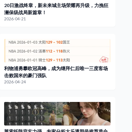
20日激战终章，新未来城主场荣耀再升级，力挽狂
澜保级战局新篇章！
2026-04-21
利物浦勇攀欧冠高峰，成为继拜仁后唯一三度客场
击败国米的豪门强队
2026-04-24
莱索托阵容实力强，专家分析大乐透期号推荐质合