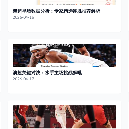
澳超早场数据分析：专家精选连胜推荐解析
2026-04-16
澳超关键对决：水手主场挑战狮吼
2026-04-17