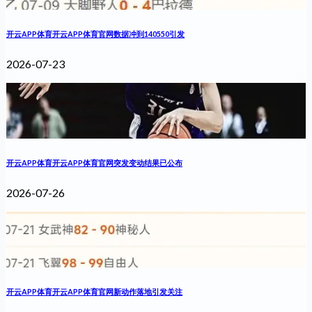
开云APP体育开云APP体育官网数据冲到140550引发
2026-07-23
开云APP体育开云APP体育官网突发变动结果已公布
2026-07-26
开云APP体育开云APP体育官网新动作落地引发关注