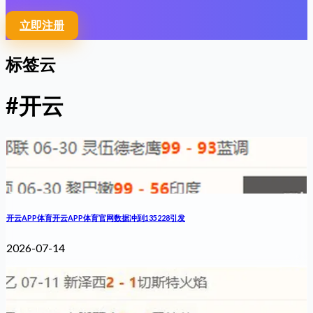
立即注册
标签云
#开云
开云APP体育开云APP体育官网数据冲到135228引发
2026-07-14