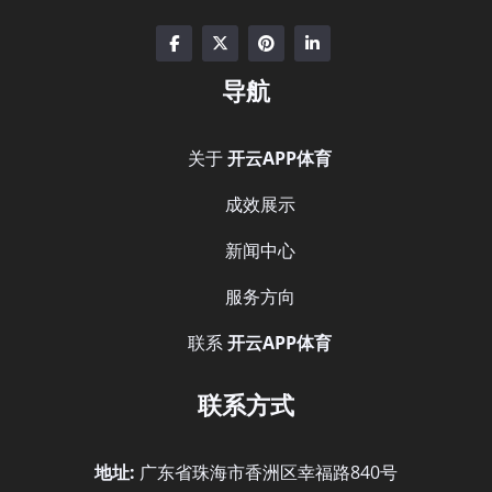
导航
关于
开云APP体育
成效展示
新闻中心
服务方向
联系
开云APP体育
联系方式
地址:
广东省珠海市香洲区幸福路840号