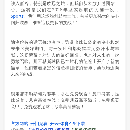
跌入低谷，特别是欧冠之旅，但我们从未放弃过团结一
心。这将是我们在2026年坚实起航的关键一役，
Sports
。我们用这场胜利鼓舞士气，带着更加强大的决心
回归联赛，准备迎接更多的挑战！”
迪洛伦佐的话语掷地有声，透露出球队坚定的决心和对
未来的美好期待。每一次胜利都凝聚着无数汗水与奉
献，这份荣耀是对过去的最好回馈，也是对未来的一次
勇敢召唤。那不勒斯球队已在胜利的征途上开启了新的
篇章，他们带着坚定的信念和团结的精神，勇敢地迈向
未来的挑战。
锁定那不勒斯精彩赛事，尽在免费观看！意甲盛宴，足
球盛宴，尽在高清在线！免费观看那不勒斯，免费观看
意甲，免费观看足球，尽享高清盛宴！
官方网站
开门见喜
开云·体育APP下载
标签云：
#迪洛伦佐荣
#耀加冕
#意超杯终夺