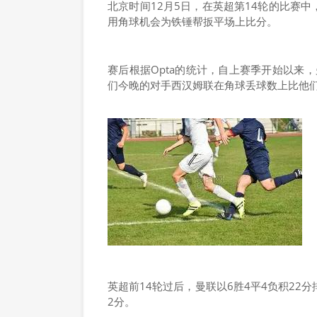
北京时间12月5日，在英超第14轮的比赛中
用角球机会为铁锤帮扳平场上比分。
赛后根据Opta的统计，自上赛季开始以来
们今晚的对手西汉姆联在角球丢球数上比他
英超前14轮过后，曼联以6胜4平4负积22
2分。