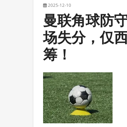
2025-12-10
曼联角球防守
场失分，仅
筹！