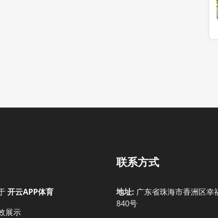
联系方式
于
开云APP体育
地址:
广东省珠海市香洲区幸
840号
效展示