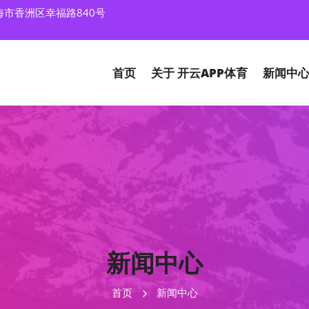
海市香洲区幸福路840号
首页
关于
开云APP体育
新闻中
新闻中心
首页
新闻中心