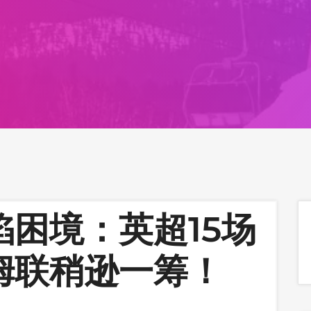
困境：英超15场
姆联稍逊一筹！