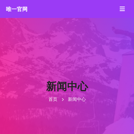
新闻中心
首页
新闻中心