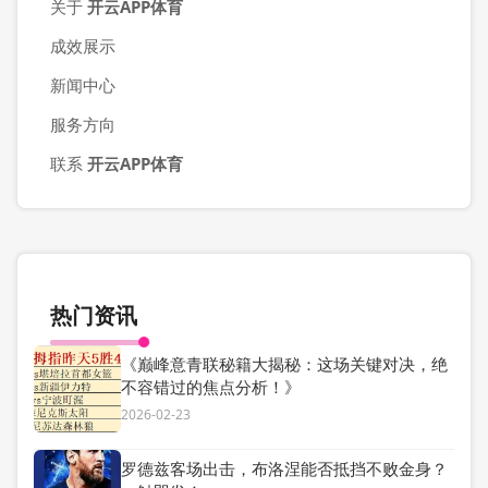
关于
开云APP体育
成效展示
新闻中心
服务方向
联系
开云APP体育
热门资讯
《巅峰意青联秘籍大揭秘：这场关键对决，绝
不容错过的焦点分析！》
2026-02-23
罗德兹客场出击，布洛涅能否抵挡不败金身？