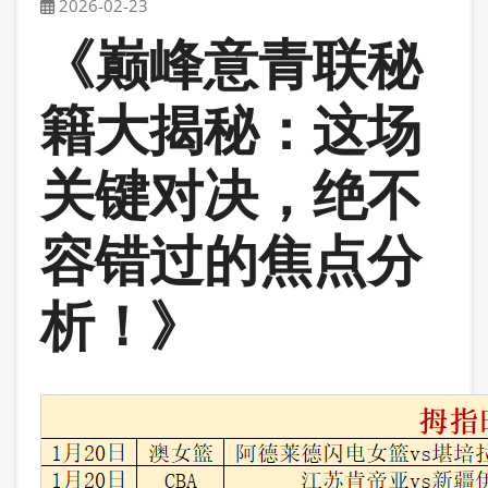
2026-02-23
《巅峰意青联秘
籍大揭秘：这场
关键对决，绝不
容错过的焦点分
析！》