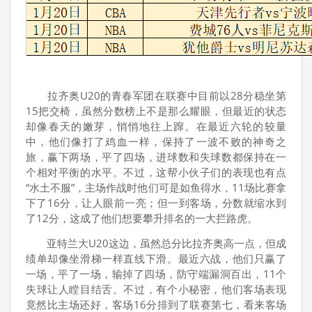
拉齐奥U20的青春军团在联赛中目前以28分稳坐第
15把交椅，虽然分数榜上不是那么耀眼，但最近的状态
却像春天的嫩芽，悄悄地往上蹿。在最近六轮的较量
中，他们像打了鸡血一样，保持了一波不败的神奇之
旅，赢下两场，平了四场，进球数和失球数都保持在一
个相对平衡的水平。不过，这帮小伙子们的表现也有点
“水土不服”，主场作战时他们可是如鱼得水，11场比赛拿
下了16分，让人眼前一亮；但一到客场，分数就缩水到
了12分，这成了他们想要攀升排名的一大拦路虎。
亚特兰大U20这边，虽然总分比拉齐奥高一点，但成
绩单却像坐滑梯一样直线下滑。最近六战，他们只赢了
一场，平了一场，输掉了四场，防守端漏洞百出，11个
失球让人瞠目结舌。不过，有个小秘密，他们客场表现
竟然比主场还好，客场16分排到了联赛第七，看来客场