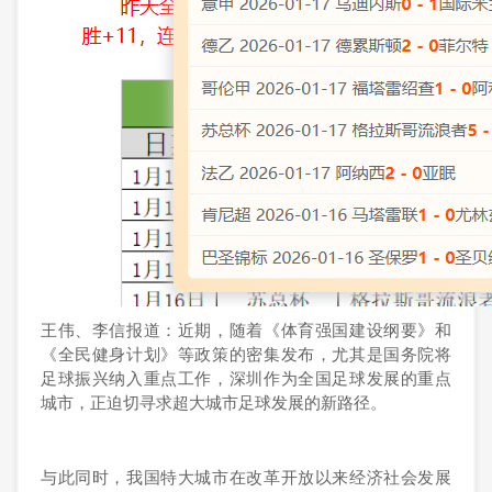
王伟、李信报道：近期，随着《体育强国建设纲要》和
《全民健身计划》等政策的密集发布，尤其是国务院将
足球振兴纳入重点工作，深圳作为全国足球发展的重点
城市，正迫切寻求超大城市足球发展的新路径。
与此同时，我国特大城市在改革开放以来经济社会发展