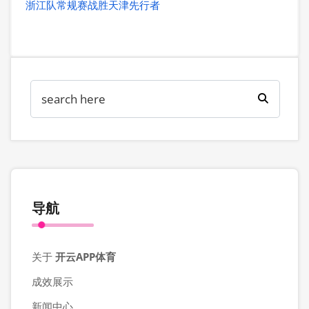
浙江队常规赛战胜天津先行者
导航
关于
开云APP体育
成效展示
新闻中心