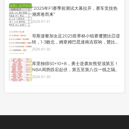
“2025年F1赛季前测试大幕拉开，赛车竞技热
潮席卷而来”
2026-01-31
哥斯達黎加女足2025世界杯小组赛遭贊比亞逆
转，1-3败北，姆韋姆巴昆達南吉双响，贊比亞
首次杯赛尝胜果。
2026-01-30
库里独得50+10+8，勇士逆袭灰熊登顶第五！
NBA局势跌宕起伏，第五至第八仅一线之隔。
2026-01-30