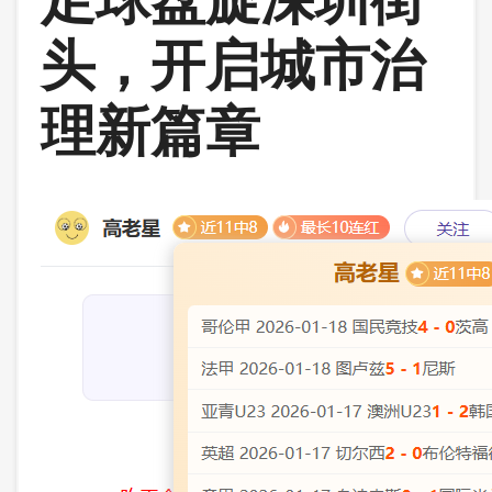
头，开启城市治
理新篇章