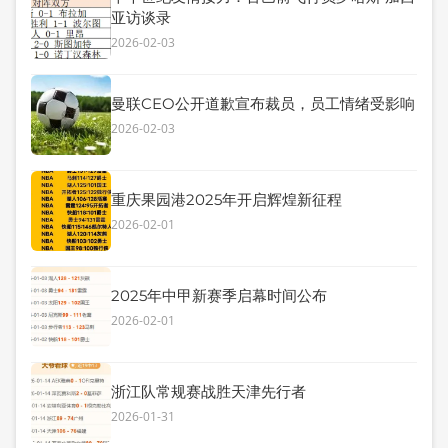
亚访谈录
2026-02-03
曼联CEO公开道歉宣布裁员，员工情绪受影响
2026-02-03
重庆果园港2025年开启辉煌新征程
2026-02-01
2025年中甲新赛季启幕时间公布
2026-02-01
浙江队常规赛战胜天津先行者
2026-01-31