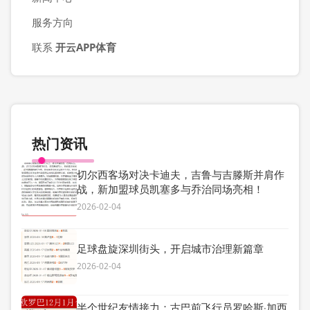
服务方向
联系
开云APP体育
热门资讯
切尔西客场对决卡迪夫，吉鲁与吉滕斯并肩作
战，新加盟球员凯塞多与乔治同场亮相！
2026-02-04
足球盘旋深圳街头，开启城市治理新篇章
2026-02-04
半个世纪友情接力：古巴前飞行员罗哈斯·加西