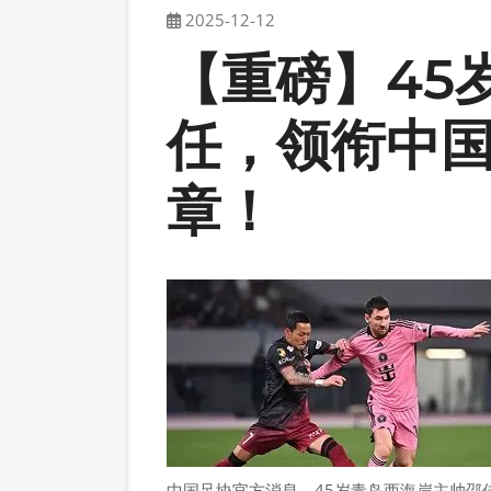
2025-12-12
【重磅】45
任，领衔中
章！
中国足协官方消息，45岁青岛西海岸主帅邵