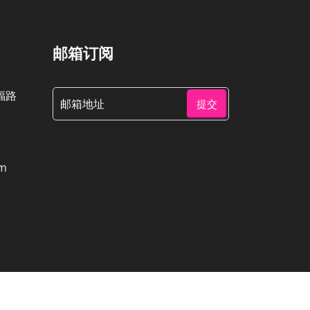
邮箱订阅
福路
提交
om