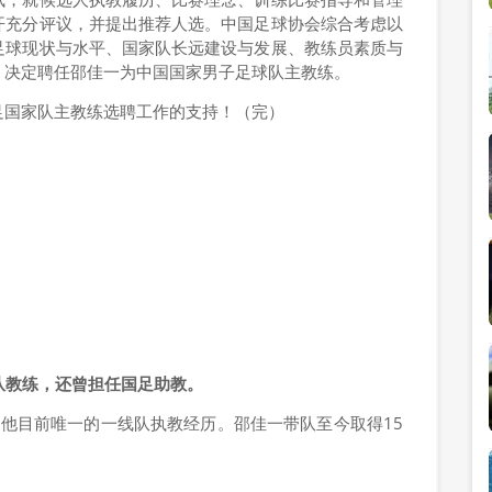
开充分评议，并提出推荐人选。中国足球协会综合考虑以
足球现状与水平、国家队长远建设与发展、教练员素质与
，决定聘任邵佳一为中国国家男子足球队主教练。
足国家队主教练选聘工作的支持！（完）
梯队教练，还曾担任国足助教。
他目前唯一的一线队执教经历。邵佳一带队至今取得15