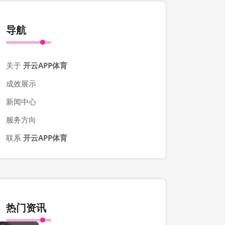
导航
关于
开云APP体育
成效展示
新闻中心
服务方向
联系
开云APP体育
热门资讯