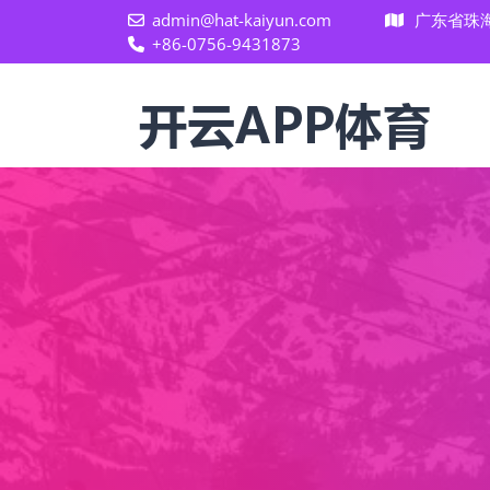
admin@hat-kaiyun.com
广东省珠
+86-0756-9431873