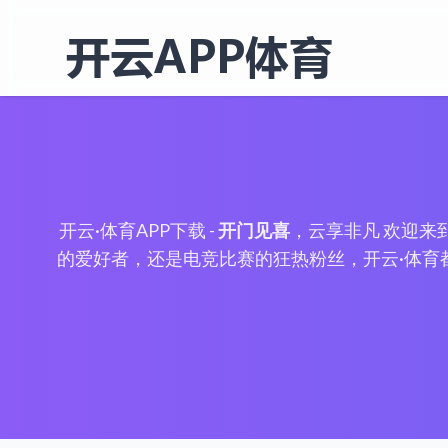
开云·体育APP下载 -
开门见喜
，云享非凡 欢迎来
的爱好者，还是电竞比赛的狂热粉丝，开云·体育