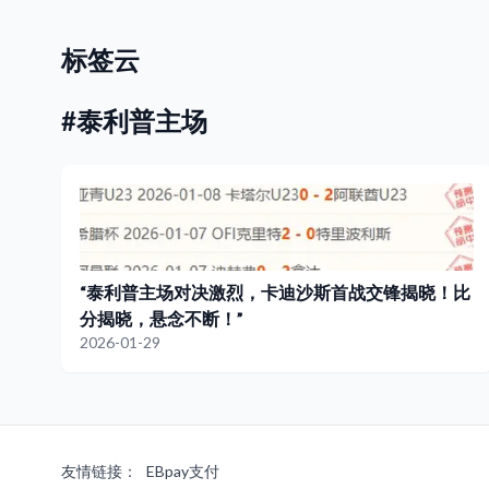
标签云
#泰利普主场
“泰利普主场对决激烈，卡迪沙斯首战交锋揭晓！比
分揭晓，悬念不断！”
2026-01-29
友情链接：
EBpay支付