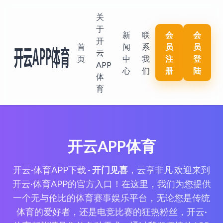
关
于
新
联
会
会
开
首
闻
系
员
员
云
页
中
我
注
登
APP
心
们
册
陆
体
育
开云APP体育
开云·体育APP下载 -
开门见喜
，云享非凡 欢迎来到
开云·体育APP的官方入口！在这里，我们为您提供
一个无与伦比的体育赛事娱乐平台，无论您是传统
体育的爱好者，还是电竞比赛的狂热粉丝，开云·