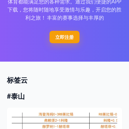
体育都能满足您的各种需求。通过我们便捷的APP
下载，您将随时随地享受激情与乐趣，开启您的胜
利之旅！ 丰富的赛事选择与丰厚的
立即注册
标签云
#泰山