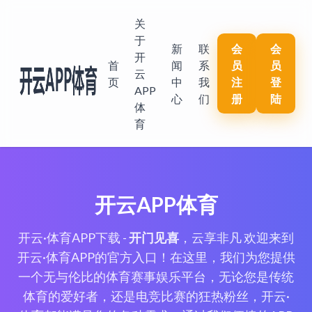
关
于
新
联
会
会
开
首
闻
系
员
员
云
页
中
我
注
登
APP
心
们
册
陆
体
育
开云APP体育
开云·体育APP下载 -
开门见喜
，云享非凡 欢迎来到
开云·体育APP的官方入口！在这里，我们为您提供
一个无与伦比的体育赛事娱乐平台，无论您是传统
体育的爱好者，还是电竞比赛的狂热粉丝，开云·