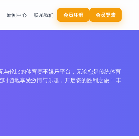
育
新闻中心
联系我们
会员注册
会员登陆
个无与伦比的体育赛事娱乐平台，无论您是传统体育
随时随地享受激情与乐趣，开启您的胜利之旅！ 丰