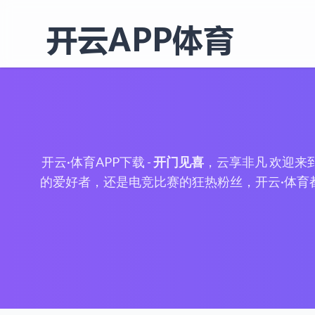
开云·体育APP下载 -
开门见喜
，云享非凡 欢迎来
的爱好者，还是电竞比赛的狂热粉丝，开云·体育