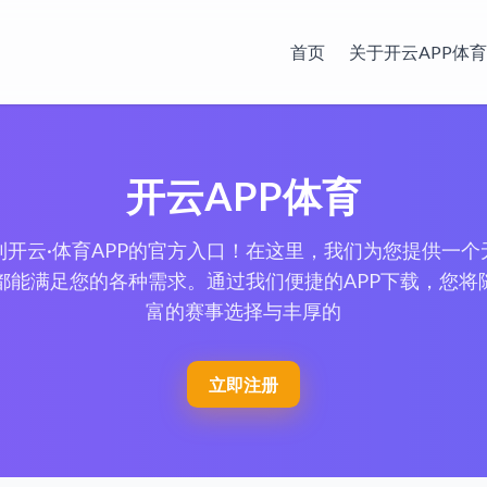
首页
关于开云APP体
开云APP体育
到开云·体育APP的官方入口！在这里，我们为您提供一
都能满足您的各种需求。通过我们便捷的APP下载，您将
富的赛事选择与丰厚的
立即注册