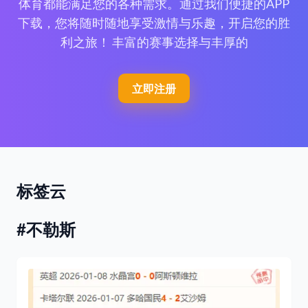
体育都能满足您的各种需求。通过我们便捷的APP
下载，您将随时随地享受激情与乐趣，开启您的胜
利之旅！ 丰富的赛事选择与丰厚的
立即注册
标签云
#不勒斯