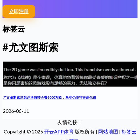
立即注册
标签云
#尤文图斯索
尤文图斯索求瑟尔洛特转会费3000万欧，马竞仍坚守更高估值
2026-06-11
友情链接：
Copyright © 2025
开云APP体育
版权所有 |
网站地图
|
标签云