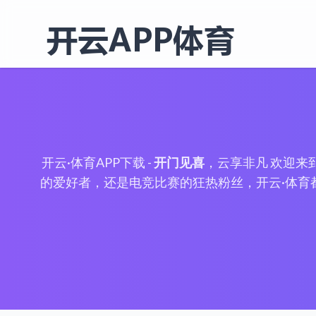
开云·体育APP下载 -
开门见喜
，云享非凡 欢迎来
的爱好者，还是电竞比赛的狂热粉丝，开云·体育