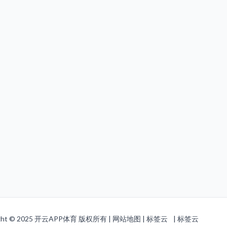
ght © 2025
开云APP体育
版权所有 |
网站地图
|
标签云
|
标签云