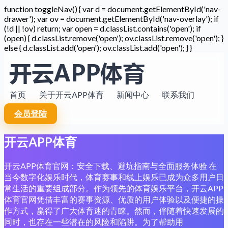
function toggleNav() { var d = document.getElementById('nav-
drawer'); var ov = document.getElementById('nav-overlay'); if
(!d || !ov) return; var open = d.classList.contains('open'); if
(open) { d.classList.remove('open'); ov.classList.remove('open'); }
else { d.classList.add('open'); ov.classList.add('open'); } }
首页
关于开云APP体育
新闻中心
联系我们
会员登陆
开云APP体育
开云APP体育官网：安全下载、避坑指南与全面服务体验 在
当今数字化娱乐时代，体育赛事和线上娱乐已成为众多用户日
常生活的重要组成部分。作为领先的体育娱乐平台，开云APP
体育官网凭借丰富的赛事资源、优质的用户体验以及便捷的操
作方式，赢得了广大体育迷的青睐。然而，伴随着快速发展的
同时，也存在一些潜在的风险和陷阱。为了帮助用