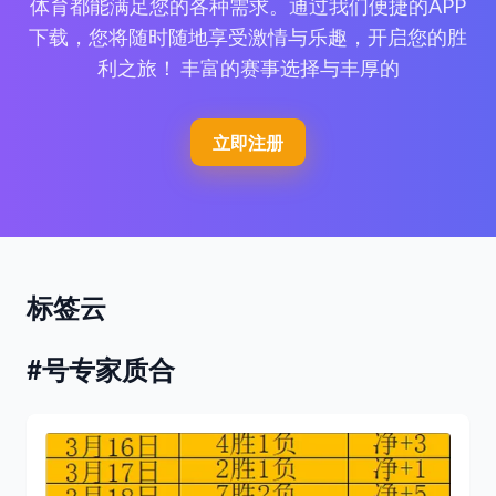
体育都能满足您的各种需求。通过我们便捷的APP
下载，您将随时随地享受激情与乐趣，开启您的胜
利之旅！ 丰富的赛事选择与丰厚的
立即注册
标签云
#号专家质合