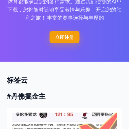
体育都能满足您的各种需求。通过我们便捷的APP
下载，您将随时随地享受激情与乐趣，开启您的胜
利之旅！ 丰富的赛事选择与丰厚的
立即注册
标签云
#丹佛掘金主