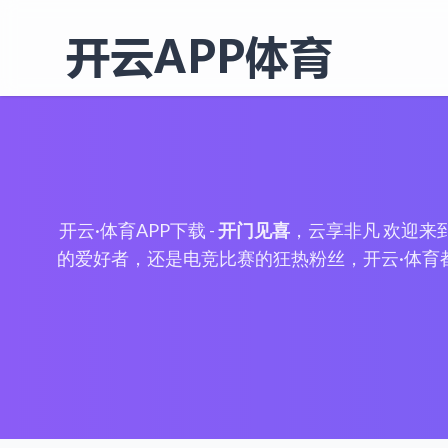
开云·体育APP下载 -
开门见喜
，云享非凡 欢迎来
的爱好者，还是电竞比赛的狂热粉丝，开云·体育