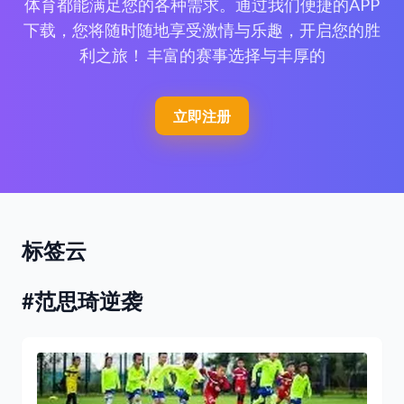
体育都能满足您的各种需求。通过我们便捷的APP
下载，您将随时随地享受激情与乐趣，开启您的胜
利之旅！ 丰富的赛事选择与丰厚的
立即注册
标签云
#范思琦逆袭