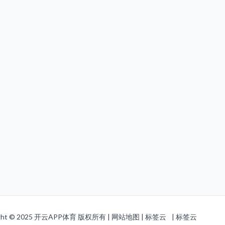
ght © 2025
开云APP体育
版权所有 |
网站地图
|
标签云
|
标签云