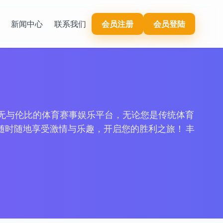
育
新闻中心
联系我们
会员注册
会员登陆
个无与伦比的体育赛事娱乐平台，无论您是传统体育
随时随地享受激情与乐趣，开启您的胜利之旅！ 丰