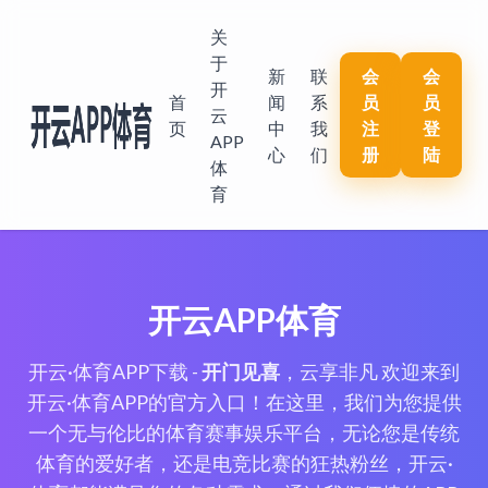
关
于
新
联
会
会
开
首
闻
系
员
员
云
页
中
我
注
登
APP
心
们
册
陆
体
育
开云APP体育
开云·体育APP下载 -
开门见喜
，云享非凡 欢迎来到
开云·体育APP的官方入口！在这里，我们为您提供
一个无与伦比的体育赛事娱乐平台，无论您是传统
体育的爱好者，还是电竞比赛的狂热粉丝，开云·