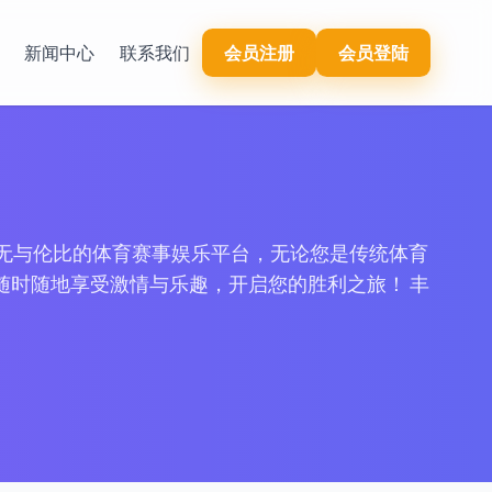
育
新闻中心
联系我们
会员注册
会员登陆
个无与伦比的体育赛事娱乐平台，无论您是传统体育
随时随地享受激情与乐趣，开启您的胜利之旅！ 丰