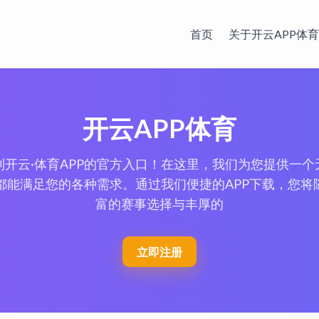
首页
关于开云APP体
开云APP体育
到开云·体育APP的官方入口！在这里，我们为您提供一
都能满足您的各种需求。通过我们便捷的APP下载，您将
富的赛事选择与丰厚的
立即注册