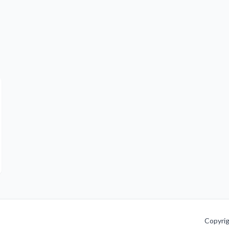
Copyri