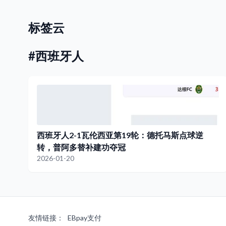
标签云
#西班牙人
西班牙人2-1瓦伦西亚第19轮：德托马斯点球逆
转，普阿多替补建功夺冠
2026-01-20
友情链接：
EBpay支付