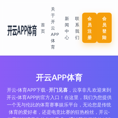
关
于
新
联
会
会
开
首
闻
系
员
员
云
页
中
我
注
登
APP
心
们
册
陆
体
育
开云APP体育
开云·体育APP下载 -
开门见喜
，云享非凡 欢迎来到
开云·体育APP的官方入口！在这里，我们为您提供
一个无与伦比的体育赛事娱乐平台，无论您是传统
体育的爱好者，还是电竞比赛的狂热粉丝，开云·