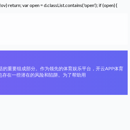
 return; var open = d.classList.contains('open'); if (open) {
活的重要组成部分。作为领先的体育娱乐平台，开云APP体育
也存在一些潜在的风险和陷阱。为了帮助用