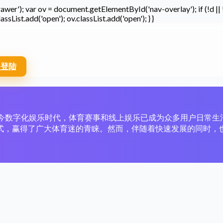
'); var ov = document.getElementById('nav-overlay'); if (!d || !ov)
assList.add('open'); ov.classList.add('open'); } }
员登陆
当今数字化娱乐时代，体育赛事和线上娱乐已成为众多用户日常生
式，赢得了广大体育迷的青睐。然而，伴随着快速发展的同时，