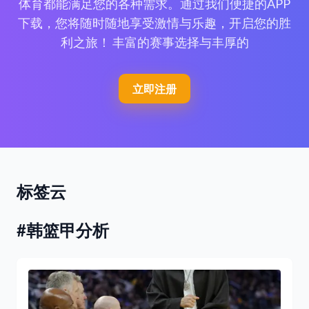
体育都能满足您的各种需求。通过我们便捷的APP
下载，您将随时随地享受激情与乐趣，开启您的胜
利之旅！ 丰富的赛事选择与丰厚的
立即注册
标签云
#韩篮甲分析