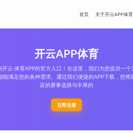
首页
关于开云APP体
开云APP体育
到开云·体育APP的官方入口！在这里，我们为您提供一
都能满足您的各种需求。通过我们便捷的APP下载，您将
富的赛事选择与丰厚的
立即注册