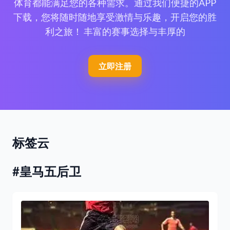
体育都能满足您的各种需求。通过我们便捷的APP
下载，您将随时随地享受激情与乐趣，开启您的胜
利之旅！ 丰富的赛事选择与丰厚的
立即注册
标签云
#皇马五后卫