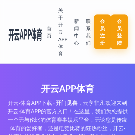
关
于
新
联
会
会
开
首
闻
系
员
员
云
页
中
我
注
登
APP
心
们
册
陆
体
育
开云APP体育
开云·体育APP下载 -
开门见喜
，云享非凡 欢迎来到
开云·体育APP的官方入口！在这里，我们为您提供
一个无与伦比的体育赛事娱乐平台，无论您是传统
体育的爱好者，还是电竞比赛的狂热粉丝，开云·