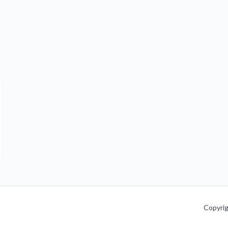
Copyri