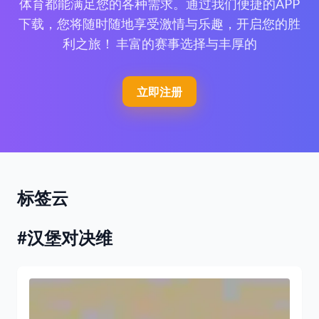
体育都能满足您的各种需求。通过我们便捷的APP
下载，您将随时随地享受激情与乐趣，开启您的胜
利之旅！ 丰富的赛事选择与丰厚的
立即注册
标签云
#汉堡对决维