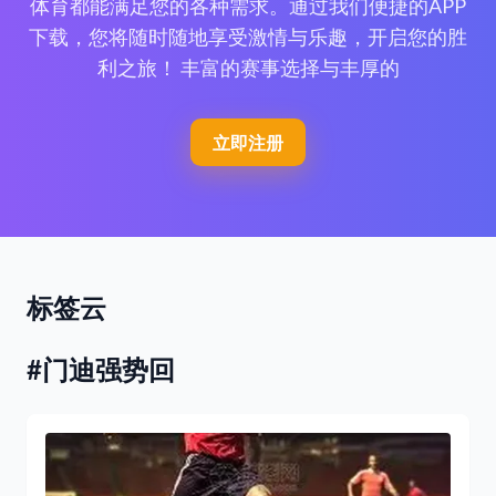
体育都能满足您的各种需求。通过我们便捷的APP
下载，您将随时随地享受激情与乐趣，开启您的胜
利之旅！ 丰富的赛事选择与丰厚的
立即注册
标签云
#门迪强势回