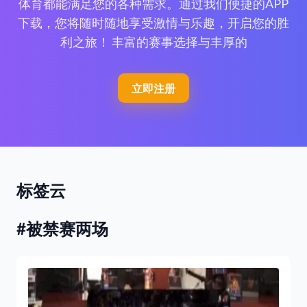
体育都能满足您的各种需求。通过我们便捷的APP
下载，您将随时随地享受激情与乐趣，开启您的胜
利之旅！ 丰富的赛事选择与丰厚的
立即注册
标签云
#被禁赛两场