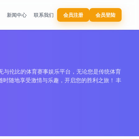
育
新闻中心
联系我们
会员注册
会员登陆
个无与伦比的体育赛事娱乐平台，无论您是传统体育
随时随地享受激情与乐趣，开启您的胜利之旅！ 丰