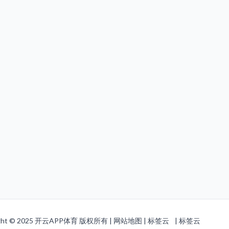
ght © 2025
开云APP体育
版权所有 |
网站地图
|
标签云
|
标签云