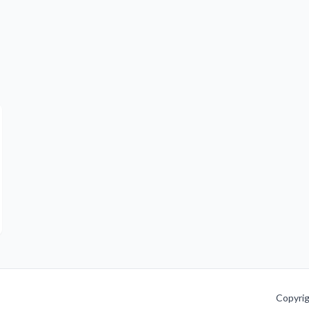
Copyri