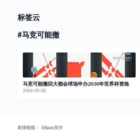
标签云
#马竞可能撤
马竞可能撤回大都会球场申办2030年世界杯资格
2026-05-02
友情链接：
EBpay支付