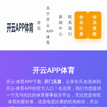
关
于
新
联
会
会
开
首
闻
系
员
员
云
页
中
我
注
登
APP
心
们
册
陆
体
育
开云APP体育
开云·体育APP下载 -
开门见喜
，云享非凡 欢迎来到
开云·体育APP的官方入口！在这里，我们为您提供
一个无与伦比的体育赛事娱乐平台，无论您是传统
体育的爱好者，还是电竞比赛的狂热粉丝，开云·