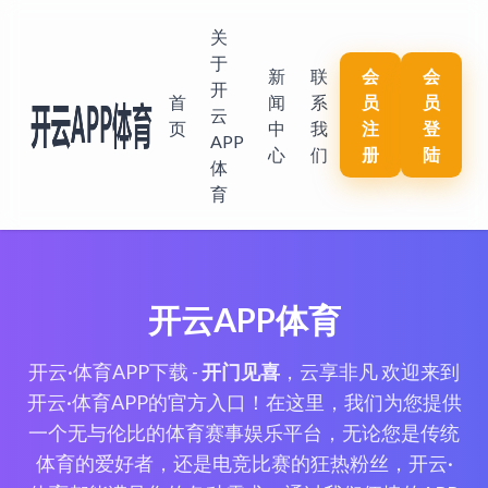
关
于
新
联
会
会
开
首
闻
系
员
员
云
页
中
我
注
登
APP
心
们
册
陆
体
育
开云APP体育
开云·体育APP下载 -
开门见喜
，云享非凡 欢迎来到
开云·体育APP的官方入口！在这里，我们为您提供
一个无与伦比的体育赛事娱乐平台，无论您是传统
体育的爱好者，还是电竞比赛的狂热粉丝，开云·