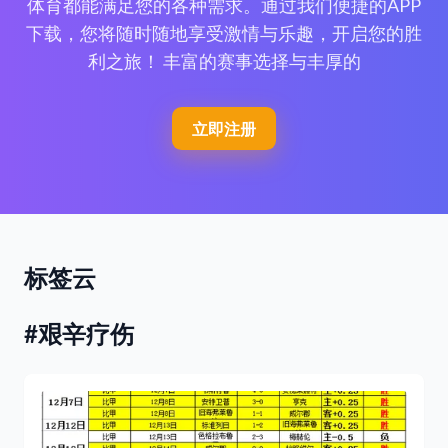
体育都能满足您的各种需求。通过我们便捷的APP
下载，您将随时随地享受激情与乐趣，开启您的胜
利之旅！ 丰富的赛事选择与丰厚的
立即注册
标签云
#艰辛疗伤