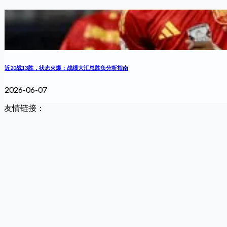
近20战13胜，状态火爆：战绩大汇总胜负分析指南
2026-06-07
友情链接：