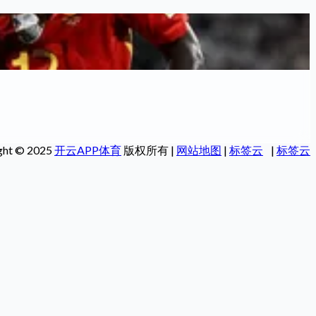
ght © 2025
开云APP体育
版权所有 |
网站地图
|
标签云
|
标签云