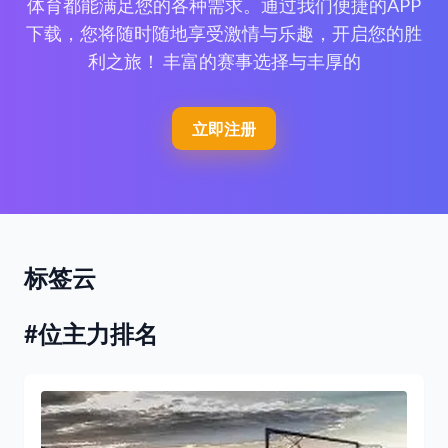
体育都能满足您的各种需求。通过我们便捷的APP
下载，您将随时随地享受激情与乐趣，开启您的胜
利之旅！ 丰富的赛事选择与丰厚的
立即注册
标签云
#位主力排名