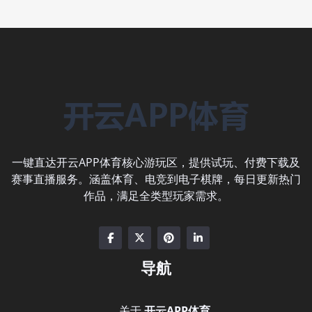
一键直达开云APP体育核心游玩区，提供试玩、付费下载及
赛事直播服务。涵盖体育、电竞到电子棋牌，每日更新热门
作品，满足全类型玩家需求。
导航
关于
开云APP体育