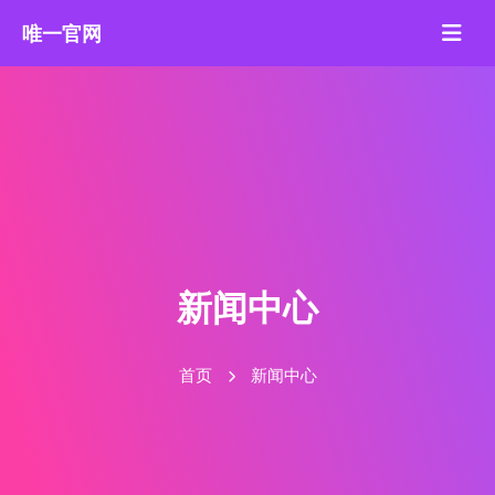
新闻中心
首页
新闻中心